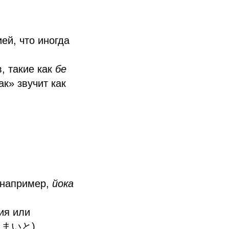
ей, что иногда
, такие как
бе
к» звучит как
 например,
йока
ия или
まいと).