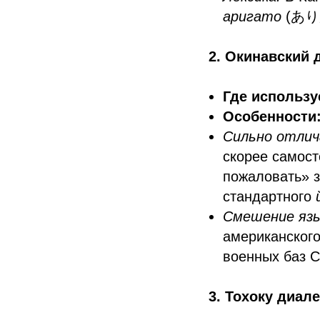
аригато
(ありが
2. Окинавский 
Где использу
Особенности
Сильно отлич
скорее самост
пожаловать» з
стандартного
Смешение язы
американского
военных баз 
3. Тохоку диале