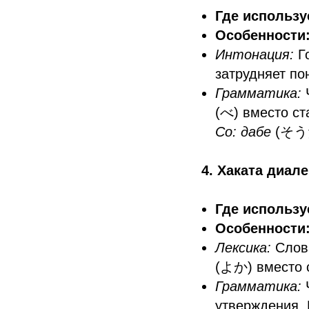
Где использу
Особенности
Интонация:
Го
затрудняет по
Грамматика:
Ч
(べ) вместо с
Со: дабе
(そう
4. Хаката диале
Где использу
Особенности
Лексика:
Слова
(よか) вместо 
Грамматика:
утверждения. 