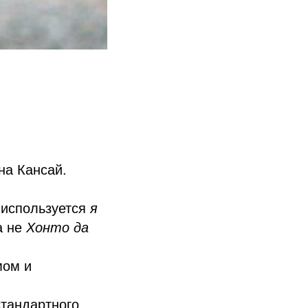
на Кансай.
используется
я
 не
Хонто да
мом и
.
андартного