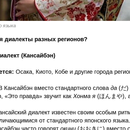
о языка
я диалекты разных регионов?
диалект (Кансайбэн)
ется:
Осака, Киото, Кобе и другие города регио
:
 Кансайбэн вместо стандартного слова
да
(だ) 
, «Это правда» звучит как
Хонма я
(ほんまや), а
нсайский диалект известен своим особым рит
личающимися от стандартного японского языка
сайбэн часто говорят
окини
(おおきに) вместо ст