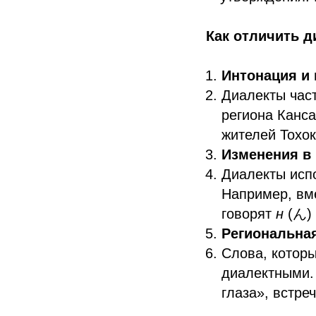
Как отличить д
Интонация и
Диалекты час
региона Канса
жителей Тохок
Изменения в
Диалекты исп
Например, вм
говорят
н
(ん)
Региональная
Слова, которы
диалектными.
глаза», встре