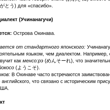
とう) для «спасибо».
диалект (Учинанагучи)
ется:
Острова Окинава.
:
ается от стандартного японского:
Учинанагу
оятельным языком, чем диалектом. Например, 
вучит как
менсо:рэ
(めんそーれ), что значительно
йокосо
(ようこそ).
ков:
В Окинаве часто встречаются заимствован
 английского, что связано с историческим прис
США.
кт