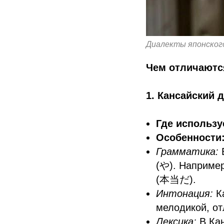
Диалекты японског
Чем отличаютс
1. Кансайский 
Где использу
Особенности
Грамматика:
В
(や). Например
(本当だ).
Интонация:
Ка
мелодикой, от
Лексика:
В Кан