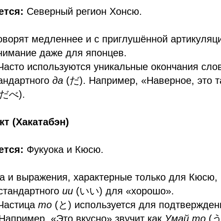
ется:
Северный регион Хонсю.
:
ворят медленнее и с приглушённой артикуляци
нимание даже для японцев.
асто используются уникальные окончания слов
тандартного
да
(だ). Например, «Наверное, это та
だべ).
кт (Хакатабэн)
ется:
Фукуока и Кюсю.
:
 и выражения, характерные только для Кюсю,
стандартного
ии
(いい) для «хорошо».
Частица
то
(と) используется для подтвержден
Например, «Это вкусно» звучит как
Умай то
(う