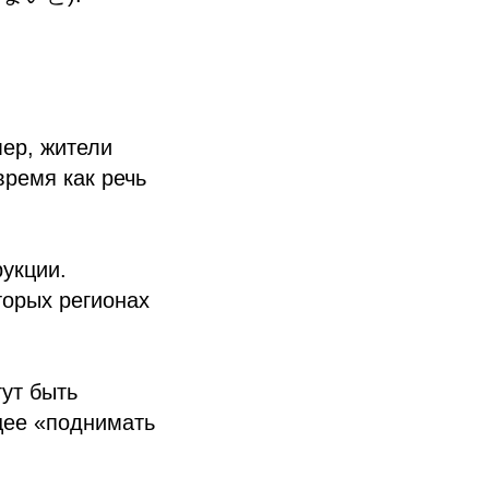
ер, жители
время как речь
укции.
орых регионах
гут быть
е «поднимать