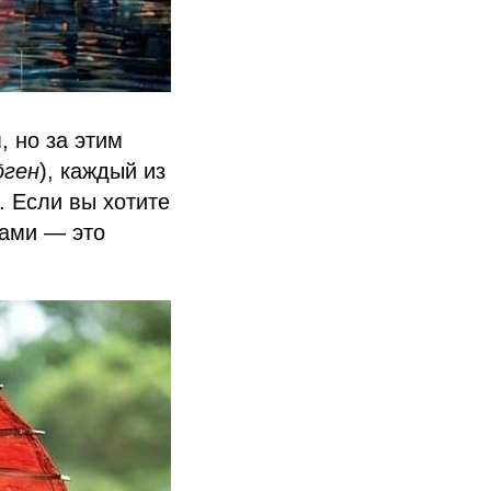
 но за этим
ōген
), каждый из
. Если вы хотите
тами — это