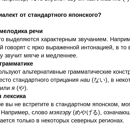
иалект от стандартного японского?
 мелодика речи
то выделяются характерным звучанием. Наприм
й говорят с ярко выраженной интонацией, в то 
у звучит мягче и медленнее.
 грамматике
ользуют альтернативные грамматические констр
есто стандартного отрицания
наи
(ない), в некот
 или
я
(や).
 лексика
е вы не встретите в стандартном японском, мо
 Например, слово
мэягэру
(めやげる), означающе
чается только в некоторых северных регионах.