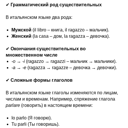
✔
Грамматический род существительных
В итальянском языке два рода:
Мужской
(il libro – книга, il ragazzo – мальчик).
Женский
(la casa – дом, la ragazza – девочка).
✔
Окончания существительных во
множественном числе
-o
→
-i
(ragazzo → ragazzi – мальчик → мальчики).
-a
→
-e
(ragazza → ragazze – девочка → девочки).
✔
Сложные формы глаголов
В итальянском языке глаголы изменяются по лицам,
числам и временам. Например, спряжение глагола
parlare
(говорить) в настоящем времени:
Io parlo (Я говорю).
Tu parli (Ты говоришь).