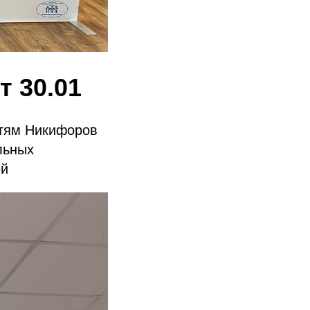
т 30.01
етям Никифоров
льных
ей