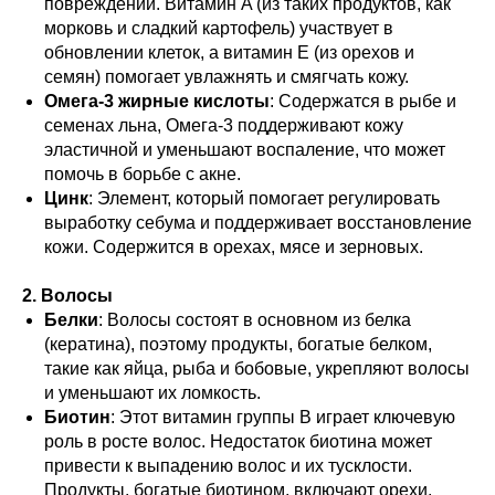
повреждений. Витамин A (из таких продуктов, как
морковь и сладкий картофель) участвует в
обновлении клеток, а витамин E (из орехов и
семян) помогает увлажнять и смягчать кожу.
Омега-3 жирные кислоты
: Содержатся в рыбе и
семенах льна, Омега-3 поддерживают кожу
эластичной и уменьшают воспаление, что может
помочь в борьбе с акне.
Цинк
: Элемент, который помогает регулировать
выработку себума и поддерживает восстановление
кожи. Содержится в орехах, мясе и зерновых.
2. Волосы
Белки
: Волосы состоят в основном из белка
(кератина), поэтому продукты, богатые белком,
такие как яйца, рыба и бобовые, укрепляют волосы
и уменьшают их ломкость.
Биотин
: Этот витамин группы B играет ключевую
роль в росте волос. Недостаток биотина может
привести к выпадению волос и их тусклости.
Продукты, богатые биотином, включают орехи,