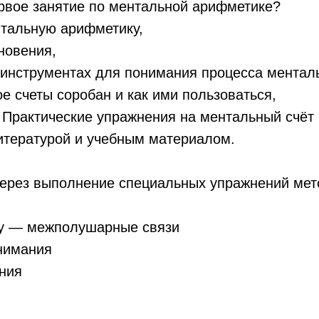
рвое занятие по ментальной арифметике?
нтальную арифметику,
новения,
 инструментах для понимания процесса менталь
ое счеты соробан и как ими пользоваться,
 Практические упражнения на ментальный счёт
итературой и учебным материалом.
через выполнение специальных упражнений мет
у — межполушарные связи
нимания
ния