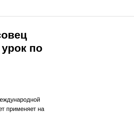
совец
урок по
международной
ет применяет на