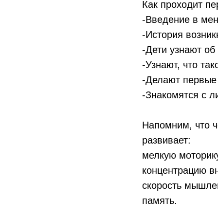
Как проходит пе
-Введение в ме
-История возник
-Дети узнают об
-Узнают, что так
-Делают первые
-Знакомятся с л
Напомним, что 
развивает:
мелкую моторик
концентрацию в
скорость мышле
память.