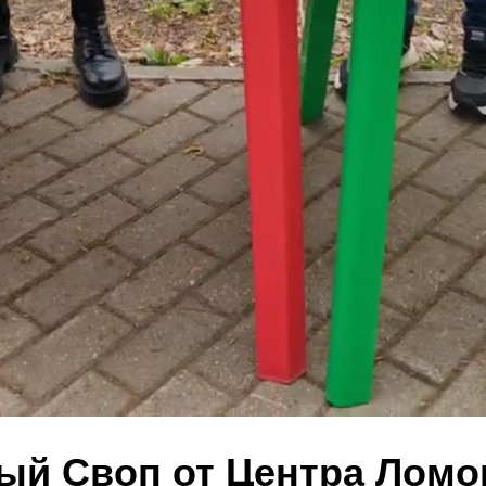
ый Своп от Центра Ломо