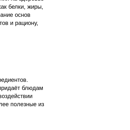
как белки, жиры,
нание основ
тов и рациону,
редиентов.
 придаёт блюдам
 воздействии
лее полезные из