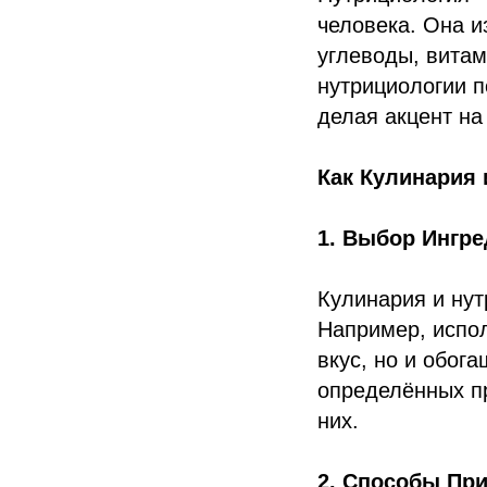
человека. Она и
углеводы, витам
нутрициологии п
делая акцент на
Как Кулинария
1. Выбор Ингр
Кулинария и нут
Например, испо
вкус, но и обог
определённых пр
них.
2. Способы Пр