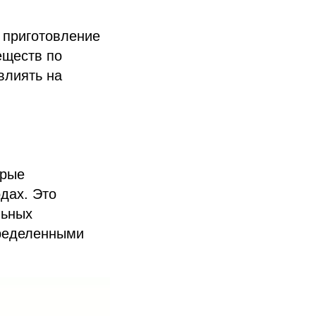
 приготовление
еществ по
влиять на
орые
дах. Это
льных
пределенными