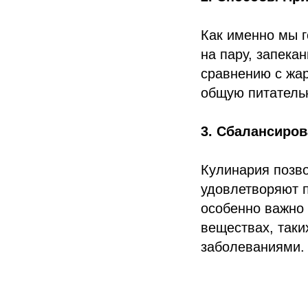
Как именно мы г
на пару, запека
сравнению с жар
общую питатель
3. Сбалансиро
Кулинария позв
удовлетворяют п
особенно важно
веществах, таки
заболеваниями.