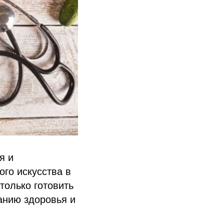
я и
го искусства в
только готовить
анию здоровья и