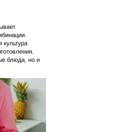
тывает
мбинации.
я культура
иготовления.
ые блюда, но и