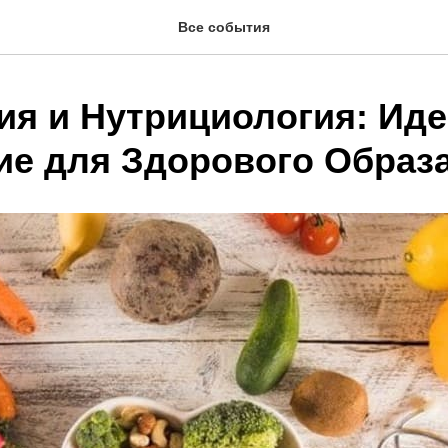
Все события
ия и Нутрициология: Ид
ие для Здорового Образ