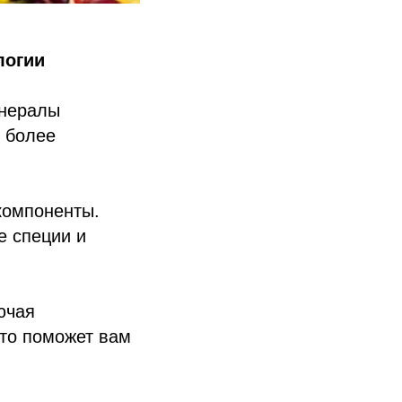
логии
инералы
ь более
компоненты.
е специи и
ючая
Это поможет вам