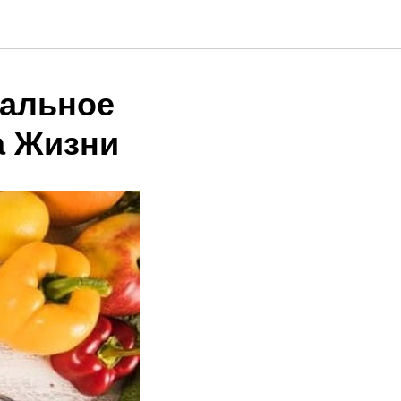
еальное
а Жизни