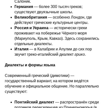
Салоник.
Германия
— более 300 тысяч греков;
существуют двуязычные школы.
Великобритания
— особенно Лондон, где
действуют греческие культурные центры.
Россия и Украина
— исторически греки
проживают на побережье Чёрного моря
(Мариуполь, Крым, Кавказ). Здесь сохранились
отдельные диалекты.
Италия
— в Калабрии и Апулии до сих пор
звучит греко-италийский диалект
грико
.
Диалекты и формы языка
Современный греческий (димотики) —
государственный вариант, на котором ведётся
обучение и официальное общение. Но параллельно
существуют:
Понтийский диалект
— распространён среди
потомков переселенцев из Причерноморья (в